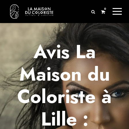
0
Avis La
Maison du
Coloriste à
Lille :