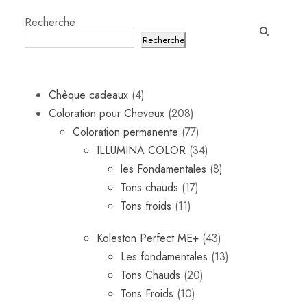
Recherche
Recherche
4
Chèque cadeaux
4
p
2
Coloration pour Cheveux
208
r
0
7
Coloration permanente
77
o
8
7
3
ILLUMINA COLOR
34
d
p
p
4
8
les Fondamentales
8
u
r
1
r
p
p
Tons chauds
17
i
1
o
7
o
r
r
Tons froids
11
t
1
d
p
d
o
o
4
Koleston Perfect ME+
43
s
p
u
r
u
d
d
3
1
Les fondamentales
13
r
i
o
i
u
u
2
p
3
Tons Chauds
20
o
t
d
t
i
i
1
0
r
p
Tons Froids
10
d
s
u
s
t
t