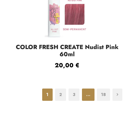
COLOR FRESH CREATE Nudist Pink
60ml
20,00
€
1
2
3
…
18