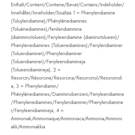
Enthält/Contient/Contiene/Bevat/Contains/Indeholder/
/
Innehåller/Inneholder/Sisältää 1 = Phenylendiamine
0
(Toluylendiamine)/Phénylènediamines
5
(Toluènediamines)/fenilendiammine
(diamminotolueni)/Fenyleendiamine (diaminotolueen)/
Phenylenediamines (Toluenediamines)/Fenylendiaminer
(Toluendiaminer)/Phenylendiaminer
(Toluendiaminer)/Fenyleenidiamiineja
(Tolueenidiamiineja), 2 =
Resorcin/Résorcine/Resorcina/Resorcinol/Resorsinoli
a, 3 = Phenylendiamin/
Phénylènediamines/Diamminobenzeni/Fenyleendiamine
/Phenylenediamines/Fenylendiaminer/Phenylendiamine
r/Fenyleenidiamiineja, 4 =
Ammoniak/Ammoniaque/Ammoniaca/Ammonia/Ammoni
akk/Ammoniakkia