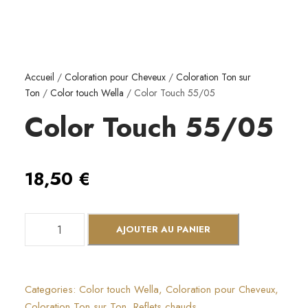
Accueil
/
Coloration pour Cheveux
/
Coloration Ton sur
Ton
/
Color touch Wella
/ Color Touch 55/05
Color Touch 55/05
18,50
€
q
AJOUTER AU PANIER
u
a
n
Categories:
Color touch Wella
,
Coloration pour Cheveux
,
t
Coloration Ton sur Ton
,
Reflets chauds