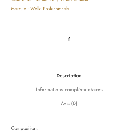
i
Marque :
Wella Professionals
t
é
d
e
C
o
l
o
Description
r
T
Informations complémentaires
o
u
Avis (0)
c
h
5
Composition:
5