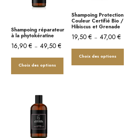
Shampoing Protection
Couleur Certifié Bio /
Hibiscus et Grenade
Shampoing réparateur
P
à la phytokératine
19,50
€
47,00
€
–
l
P
16,90
€
49,50
€
–
C
a
l
Choix des options
e
g
C
a
e
p
Choix des options
e
g
d
e
r
p
e
d
o
r
p
e
d
o
r
p
u
d
i
r
x
i
u
i
t
x
i
:
a
t
1
:
p
a
9
1