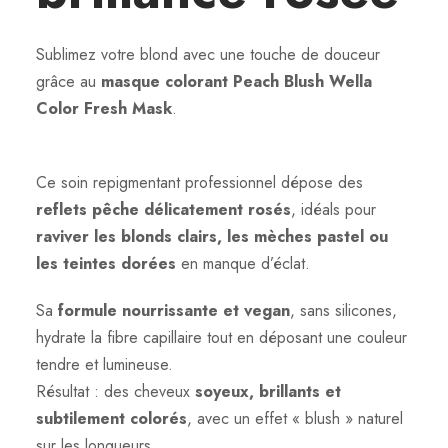
a
C
Sublimez votre blond avec une touche de douceur
o
grâce au
masque colorant Peach Blush Wella
l
Color Fresh Mask
.
o
r
F
Ce soin repigmentant professionnel dépose des
r
reflets pêche délicatement rosés
, idéals pour
e
raviver les blonds clairs, les mèches pastel ou
s
les teintes dorées
en manque d’éclat.
h
M
Sa
formule nourrissante et vegan
, sans silicones,
a
hydrate la fibre capillaire tout en déposant une couleur
s
tendre et lumineuse.
k
Résultat : des cheveux
soyeux, brillants et
-
subtilement colorés
, avec un effet « blush » naturel
1
sur les longueurs.