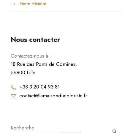
u
Notre Histoire
r
l
a
p
Nous contacter
a
g
Contactez-nous à :
e
18 Rue des Ponts de Comines,
d
59800 Lille
u
p
+33 3 20 04 93 81
r
contact@lamaisonducoloriste.fr
o
d
u
i
Recherche
t