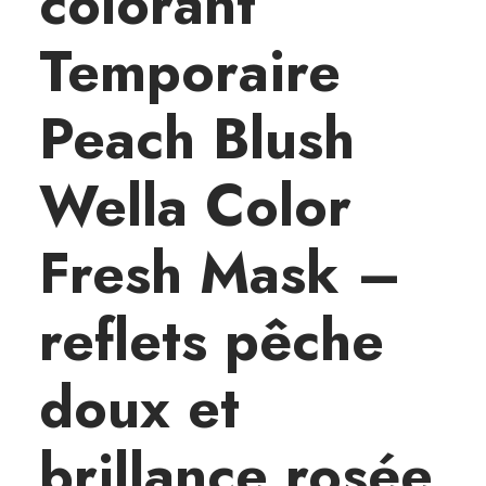
colorant
n
t
Temporaire
P
e
Peach Blush
a
c
h
Wella Color
B
l
Fresh Mask –
u
s
reflets pêche
h
-
doux et
W
e
l
brillance rosée
l