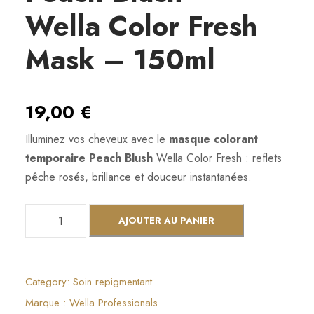
Wella Color Fresh
Mask – 150ml
19,00
€
Illuminez vos cheveux avec le
masque colorant
temporaire Peach Blush
Wella Color Fresh : reflets
pêche rosés, brillance et douceur instantanées.
q
AJOUTER AU PANIER
u
a
n
Category:
Soin repigmentant
t
Marque :
Wella Professionals
i