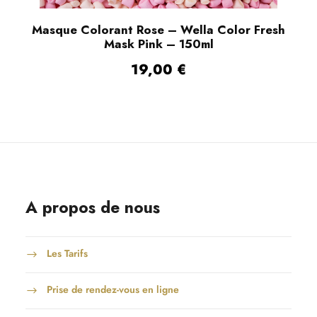
r
u
e
l
r
Masque Colorant Rose – Wella Color Fresh
n
Mask Pink – 150ml
a
l
t
p
a
19,00
€
ê
a
p
t
g
a
r
e
g
e
d
e
c
u
d
h
p
u
o
r
p
A propos de nous
i
o
r
s
d
o
i
Les Tarifs
u
d
e
i
u
s
Prise de rendez-vous en ligne
t
i
s
t