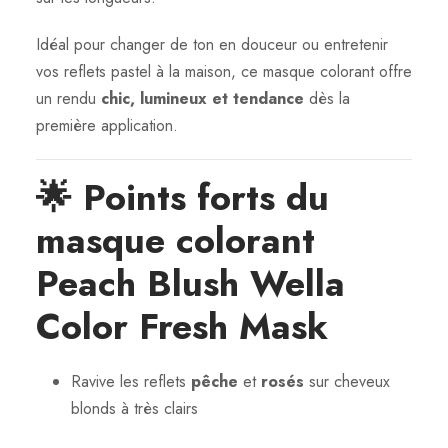
5
Idéal pour changer de ton en douceur ou entretenir
0
vos reflets pastel à la maison, ce masque colorant offre
m
un rendu
chic, lumineux et tendance
dès la
l
première application.
🌟
Points forts du
masque colorant
Peach Blush Wella
Color Fresh Mask
Ravive les reflets
pêche
et
rosés
sur cheveux
blonds à très clairs