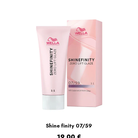
Shine finity 07/59
19,00
€