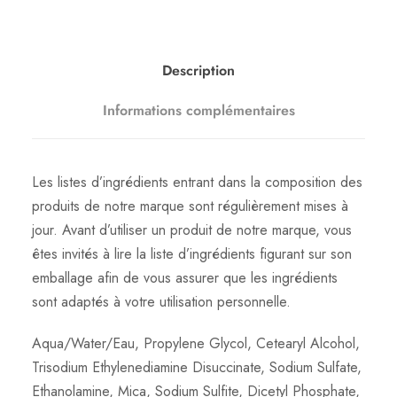
e
S
h
Description
i
n
Informations complémentaires
e
f
i
Les listes d’ingrédients entrant dans la composition des
n
produits de notre marque sont régulièrement mises à
i
jour. Avant d’utiliser un produit de notre marque, vous
t
êtes invités à lire la liste d’ingrédients figurant sur son
y
emballage afin de vous assurer que les ingrédients
0
sont adaptés à votre utilisation personnelle.
4
/
Aqua/Water/Eau, Propylene Glycol, Cetearyl Alcohol,
0
Trisodium Ethylenediamine Disuccinate, Sodium Sulfate,
7
Ethanolamine, Mica, Sodium Sulfite, Dicetyl Phosphate,