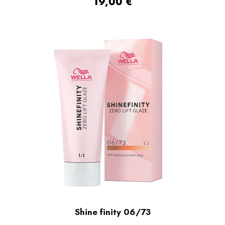
19,00
€
Shine finity 06/73