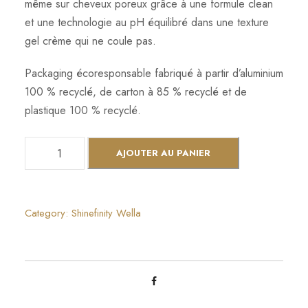
même sur cheveux poreux grâce à une formule clean
et une technologie au pH équilibré dans une texture
gel crème qui ne coule pas.
Packaging écoresponsable fabriqué à partir d’aluminium
100 % recyclé, de carton à 85 % recyclé et de
plastique 100 % recyclé.
q
AJOUTER AU PANIER
u
a
n
Category:
Shinefinity Wella
t
i
t
é
d