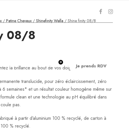
x
/
Patine Cheveux
/
Shinefinity Wella
/ Shine finity 08/8
ty 08/8
0
TARIFS
BLOG
Je prends RDV
ntez la brillance au bout de vos doigts.
ermanente translucide, pour zéro éclaircissement, zéro
 6 semaines* et un résultat couleur homogène même sur
formule clean et une technologie au pH équilibré dans
 coule pas.
riqué à partir d’aluminium 100 % recyclé, de carton à
 100 % recyclé.