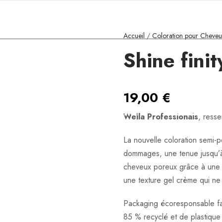
00 - 19:00 & Sam : 10:00 - 18:00
Accueil
/
Coloration pour Cheveu
Shine fini
19,00
€
OS PRODUITS
NOS COLORATIONS
BOUTIQUE
Wella Professionals
, resse
La nouvelle coloration semi-p
dommages, une tenue jusqu’à
cheveux poreux grâce à une 
une texture gel crème qui ne
Packaging écoresponsable fab
85 % recyclé et de plastique