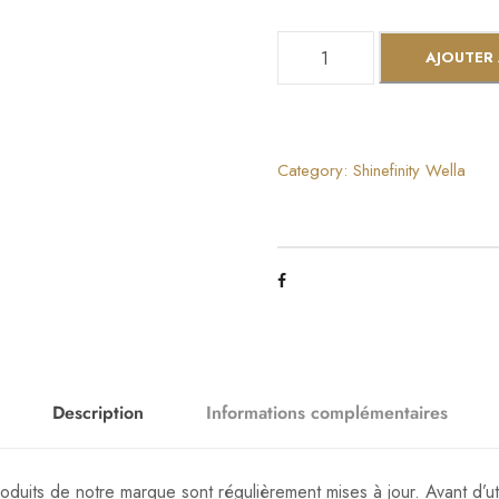
q
AJOUTER 
u
a
n
t
Category:
Shinefinity Wella
i
t
é
d
e
S
h
i
Description
Informations complémentaires
n
e
oduits de notre marque sont régulièrement mises à jour. Avant d’uti
f