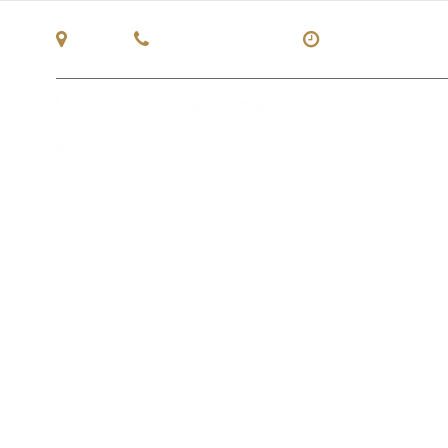
Lille
03 20 04 93 81
Lun - Ven : 10:
ACCUEIL
NOTRE HISTOIRE
N