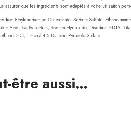
ous assurer que les ingrédients sont adaptés à votre utilisation pers
i
n
odium Ethylenediamine Disuccinate, Sodium Sulfate, Ethanolamine,
i
itric Acid, Xanthan Gum, Sodium Hydroxide, Disodium EDTA, Tita
t
thanol HCl, 1-Hexyl 4,5-Diamino Pyrazole Sulfate
y
0
8
/
8
t-être aussi…