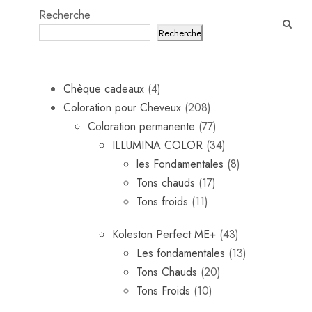
Recherche
Recherche
4
Chèque cadeaux
4
p
2
Coloration pour Cheveux
208
r
0
7
Coloration permanente
77
o
8
7
3
ILLUMINA COLOR
34
d
p
p
4
8
les Fondamentales
8
u
r
1
r
p
p
Tons chauds
17
i
1
o
7
o
r
r
Tons froids
11
t
1
d
p
d
o
o
4
Koleston Perfect ME+
43
s
p
u
r
u
d
d
3
1
Les fondamentales
13
r
i
o
i
u
u
2
p
3
Tons Chauds
20
o
t
d
t
i
i
1
0
r
p
Tons Froids
10
d
s
u
s
t
t
0
p
o
r