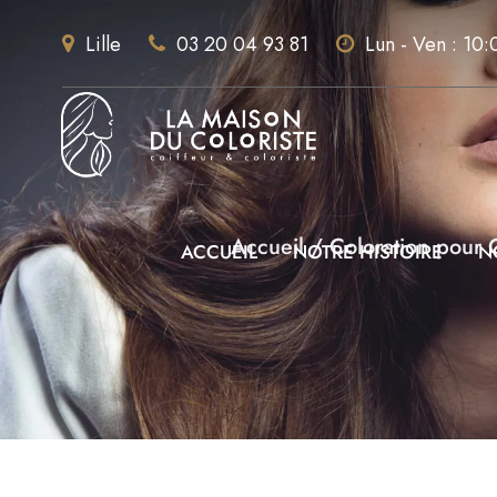
Lille
03 20 04 93 81
Lun - Ven : 10:
Accueil
/
Coloration pour
ACCUEIL
NOTRE HISTOIRE
N