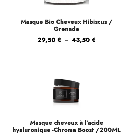
Masque Bio Cheveux Hibiscus /
Grenade
P
29,50
€
43,50
€
–
l
a
g
e
d
e
p
r
i
Masque cheveux à l’acide
x
hyaluronique -Chroma Boost /200ML