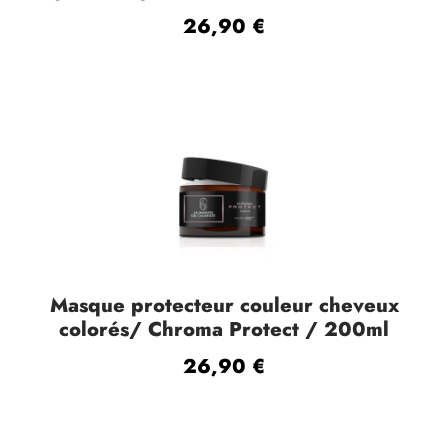
26,90
€
:
2
9
,
5
0
€
à
Masque protecteur couleur cheveux
4
colorés/ Chroma Protect / 200ml
3
26,90
€
,
5
0