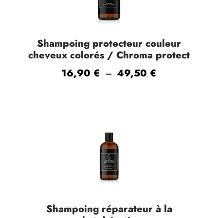
Shampoing protecteur couleur
cheveux colorés / Chroma protect
P
16,90
€
49,50
€
–
l
a
g
e
d
e
p
r
i
Shampoing réparateur à la