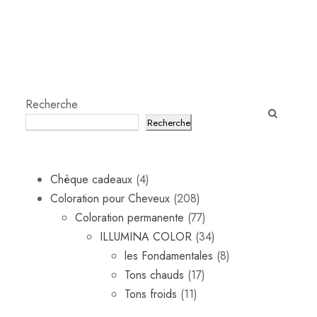
€
.
Recherche
Recherche
4
Chèque cadeaux
4
p
2
Coloration pour Cheveux
208
r
0
7
Coloration permanente
77
o
8
7
3
ILLUMINA COLOR
34
d
p
p
4
8
les Fondamentales
8
u
r
1
r
p
p
Tons chauds
17
i
1
o
7
o
r
r
Tons froids
11
t
1
d
p
d
o
o