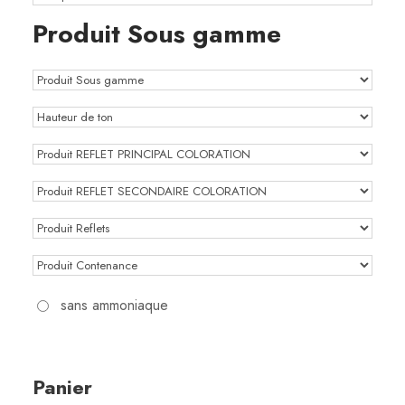
i
d
s
Produit Sous gamme
t
u
s
i
t
s
sans ammoniaque
Panier