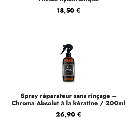
4
a
l
18,50
€
9
l
e
,
é
s
5
t
t
0
a
i
:
€
t
7
,
:
0
1
0
Spray réparateur sans rinçage –
7
Chroma Absolut à la kératine / 200ml
,
€
26,90
€
9
.
0