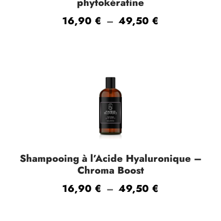
x
phytokératine
P
16,90
€
49,50
€
–
:
l
1
a
6
g
,
e
9
d
0
e
p
€
r
à
i
Shampooing à l’Acide Hyaluronique –
4
x
Chroma Boost
9
P
16,90
€
49,50
€
–
,
:
l
5
1
a