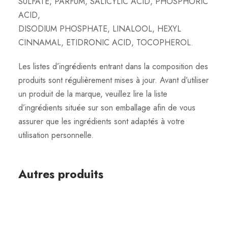
SULFATE, PARFUM, SALICYLIC ACID, PHOSPHORIC
9
ACID,
%
DISODIUM PHOSPHATE, LINALOOL, HEXYL
C
CINNAMAL, ETIDRONIC ACID, TOCOPHEROL.
o
Les listes d’ingrédients entrant dans la composition des
l
produits sont régulièrement mises à jour. Avant d’utiliser
o
un produit de la marque, veuillez lire la liste
r
d’ingrédients située sur son emballage afin de vous
T
assurer que les ingrédients sont adaptés à votre
o
utilisation personnelle.
u
c
h
Autres produits
/
6
0
M