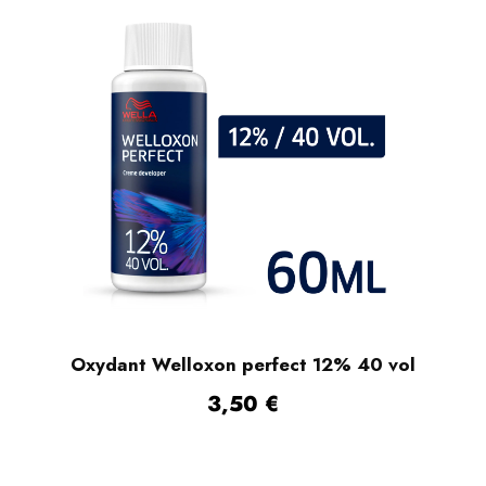
L
Oxydant Welloxon perfect 12% 40 vol
3,50
€