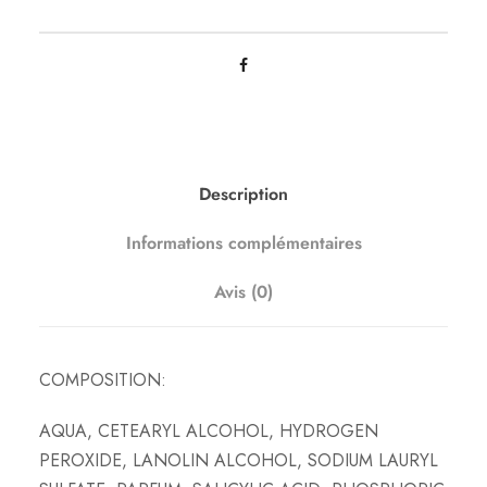
i
t
é
d
e
R
é
Description
v
Informations complémentaires
é
l
Avis (0)
a
t
e
COMPOSITION:
u
r
AQUA, CETEARYL ALCOHOL, HYDROGEN
1
PEROXIDE, LANOLIN ALCOHOL, SODIUM LAURYL
.