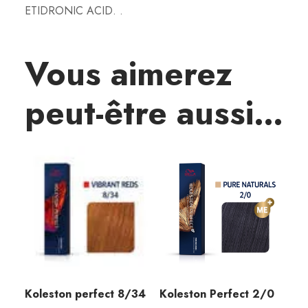
ETIDRONIC ACID. .
P
e
r
Vous aimerez
f
e
peut-être aussi…
c
t
6
%
5
0
0
M
L
Koleston perfect 8/34
Koleston Perfect 2/0