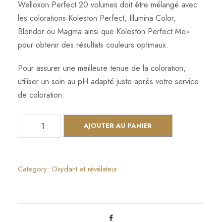
Welloxon Perfect 20 volumes doit être mélangé avec
les colorations Koleston Perfect, Illumina Color,
Blondor ou Magma ainsi que Koleston Perfect Me+
pour obtenir des résultats couleurs optimaux.
Pour assurer une meilleure tenue de la coloration,
utiliser un soin au pH adapté juste après votre service
de coloration.
q
AJOUTER AU PANIER
u
a
n
Category:
Oxydant et révélateur
t
i
t
é