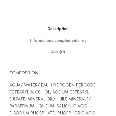
d
e
O
x
Description
y
d
Informations complémentaires
a
n
Avis (0)
t
W
e
COMPOSITION
l
AQUA/ WATER/ EAU, HYDROGEN PEROXIDE,
l
CETEARYL ALCOHOL, SODIUM CETEARYL
o
SULFATE, MINERAL OIL/ HUILE MINERALE/
x
PARAFFINUM LIQUIDUM, SALICYLIC ACID,
o
DISODIUM PHOSPHATE, PHOSPHORIC ACID,
n