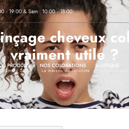
00 - 19:00 & Sam : 10:00 - 18:00
inçage cheveux col
vraiment utile ?
OS PRODUITS
NOS COLORATIONS
BOUTIQUE
17 mars 2026
•
La maison du coloriste
•
no comments