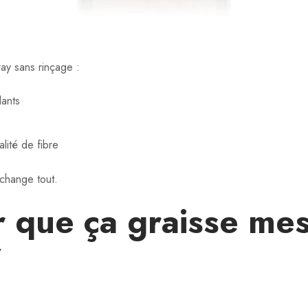
pray sans rinçage :
lants
lité de fibre
 change tout.
r que ça graisse me
”