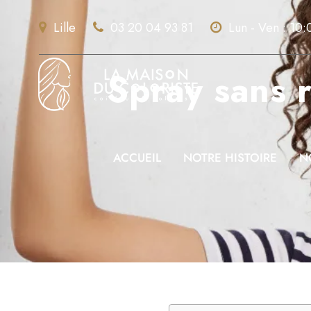
Lille
03 20 04 93 81
Lun - Ven : 10:
Spray sans r
ACCUEIL
NOTRE HISTOIRE
N