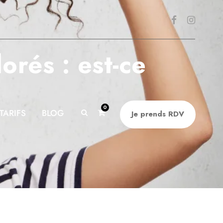
orés : est-ce
0
TARIFS
BLOG
Je prends RDV