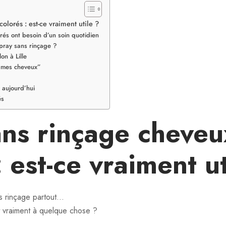
olorés : est-ce vraiment utile ?
rés ont besoin d’un soin quotidien
spray sans rinçage ?
on à Lille
e mes cheveux”
 aujourd’hui
és
ans rinçage cheveu
: est-ce vraiment ut
s rinçage partout…
t vraiment à quelque chose ?