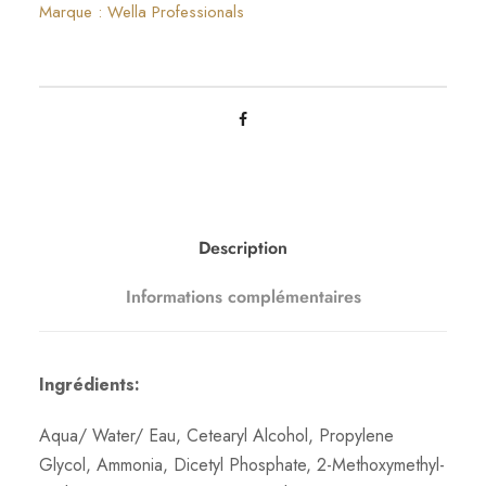
i
Marque :
Wella Professionals
t
é
d
e
K
o
l
e
Description
s
Informations complémentaires
t
o
n
Ingrédients:
P
e
Aqua/ Water/ Eau, Cetearyl Alcohol, Propylene
r
Glycol, Ammonia, Dicetyl Phosphate, 2-Methoxymethyl-
f