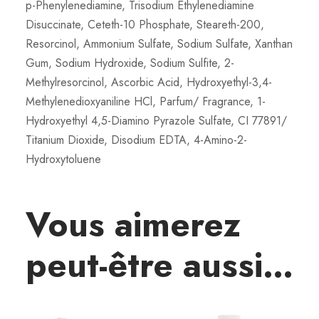
p-Phenylenediamine, Trisodium Ethylenediamine
e
Disuccinate, Ceteth-10 Phosphate, Steareth-200,
c
Resorcinol, Ammonium Sulfate, Sodium Sulfate, Xanthan
t
Gum, Sodium Hydroxide, Sodium Sulfite, 2-
9
Methylresorcinol, Ascorbic Acid, Hydroxyethyl-3,4-
9
Methylenedioxyaniline HCl, Parfum/ Fragrance, 1-
/
Hydroxyethyl 4,5-Diamino Pyrazole Sulfate, CI 77891/
0
Titanium Dioxide, Disodium EDTA, 4-Amino-2-
Hydroxytoluene
Vous aimerez
peut-être aussi…