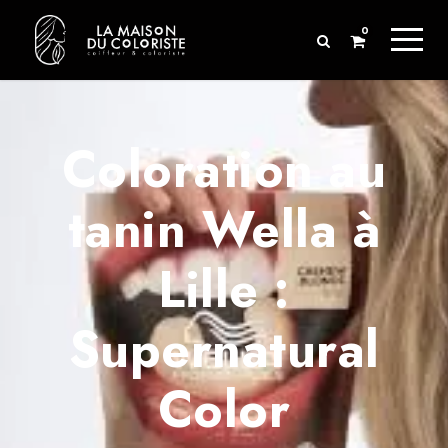
0
Coloration au
tanin Wella à
Lille :
Supernatural
Color