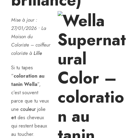
brillance)
Mise à jour :
27/01/2026 • La
Maison du
Coloriste – coiffeur
coloriste à
Lille
Si tu tapes
“
coloration au
tanin Wella
”,
c’est souvent
parce que tu veux
une
couleur
jolie
et
des cheveux
qui restent beaux
au toucher.