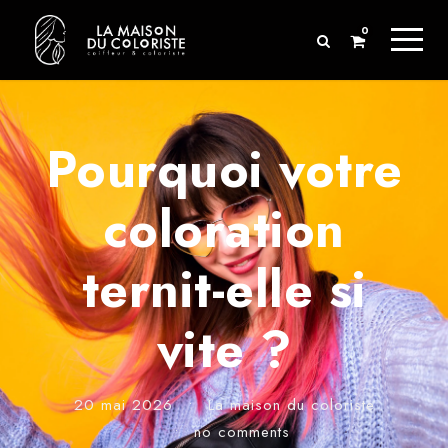
0
Pourquoi votre
coloration
ternit-elle si
vite ?
20 mai 2026
•
La maison du coloriste
•
no comments