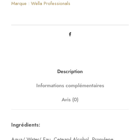
i
Marque :
Wella Professionals
t
é
d
e
K
o
l
e
Description
s
Informations complémentaires
t
o
Avis (0)
n
P
e
Ingrédients:
r
f
Aqua/ Water/ Eau, Cetearyl Alcohol, Propylene