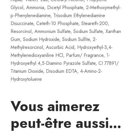
e
Glycol, Ammonia, Dicetyl Phosphate, 2-Methoxymethyl-
c
p-Phenylenediamine, Trisodium Ethylenediamine
t
Disuccinate, Ceteth-10 Phosphate, Steareth-200,
4
Resorcinol, Ammonium Sulfate, Sodium Sulfate, Xanthan
/
Gum, Sodium Hydroxide, Sodium Sulfite, 2-
7
Methylresorcinol, Ascorbic Acid, Hydroxyethyl-3,4-
1
Methylenedioxyaniline HCl, Parfum/ Fragrance, 1-
Hydroxyethyl 4,5-Diamino Pyrazole Sulfate, CI 77891/
Titanium Dioxide, Disodium EDTA, 4-Amino-2-
Hydroxytoluene
Vous aimerez
peut-être aussi…